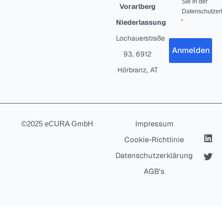
Sie in der
Vorarlberg
Datenschutzer
Niederlassung
Lochauerstraße
Anmelden
93, 6912
Hörbranz, AT
Impressum
©2025 eCURA GmbH
Cookie-Richtlinie
Datenschutzerklärung
AGB's