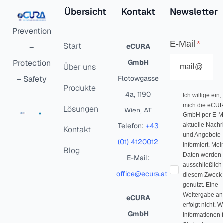
Übersicht
Kontakt
Newsletter
Prevention
E-Mail
Start
–
eCURA
Protection
GmbH
Über uns
– Safety
Flotowgasse
Produkte
4a, 1190
Ich willige ein,
mich die eCU
Lösungen
Wien, AT
GmbH per E-Ma
Telefon:
+43
aktuelle Nachr
Kontakt
und Angebote
(01) 4120012
informiert. Mei
Blog
Daten werden
E-Mail:
ausschließlich
office@ecura.at
diesem Zweck
genutzt. Eine
Weitergabe an 
eCURA
erfolgt nicht. W
GmbH
Informationen 