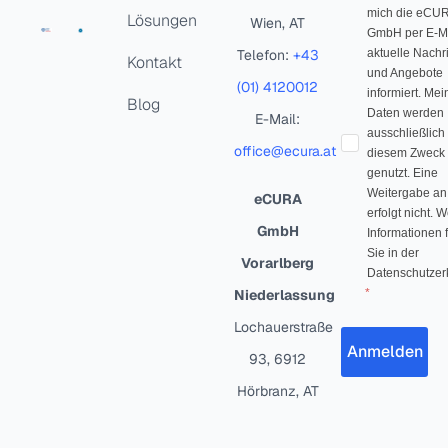
mich die eCU
Lösungen
Wien, AT
GmbH per E-Ma
Telefon:
+43
aktuelle Nachr
Kontakt
und Angebote
(01) 4120012
informiert. Mei
Blog
Daten werden
E-Mail:
ausschließlich
office@ecura.at
diesem Zweck
genutzt. Eine
Weitergabe an 
eCURA
erfolgt nicht. W
GmbH
Informationen 
Sie in der
Vorarlberg
Datenschutzer
Niederlassung
Lochauerstraße
Anmelden
93, 6912
Hörbranz, AT